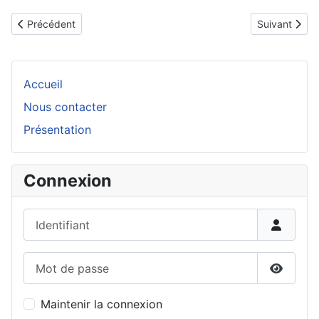
Article précédent : Les Echecs en milieu Scolaire en Yvelines
Article suivan
Précédent
Suivant
Accueil
Nous contacter
Présentation
Connexion
Identifiant
Mot de passe
Affiche
Maintenir la connexion