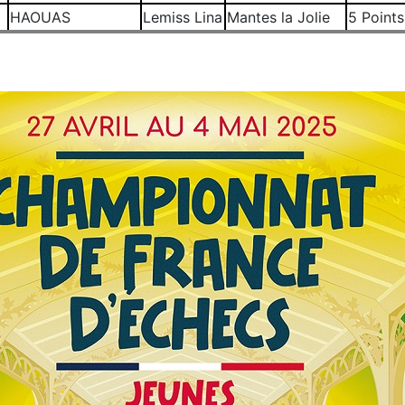
HAOUAS
Lemiss Lina
Mantes la Jolie
5 Points