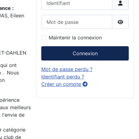
ance :
AS, Eileen
Mot de passe
Affiche
Maintenir la connexion
NDET-DAHLEN
Connexion
qui ont
Mot de passe perdu ?
e . Nous
Identifiant perdu ?
on
Créer un compte
périence
 aux meilleurs
 l'envie de
r catégorie
 club de