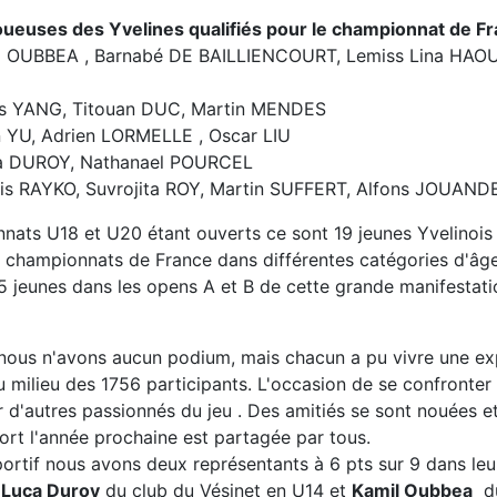
oueuses des Yvelines qualifiés pour le championnat de Fr
il OUBBEA , Barnabé DE BAILLIENCOURT, Lemiss Lina HAOU
as YANG, Titouan DUC, Martin MENDES
n YU, Adrien LORMELLE , Oscar LIU
ca DUROY, Nathanael POURCEL
xis RAYKO, Suvrojita ROY, Martin SUFFERT, Alfons JOUA
nats U18 et U20 étant ouverts ce sont 19 jeunes Yvelinois 
x championnats de France dans différentes catégories d'âg
 5 jeunes dans les opens A et B de cette grande manifestati
.
nous n'avons aucun podium, mais chacun a pu vivre une ex
u milieu des 1756 participants. L'occasion de se confronter
 d'autres passionnés du jeu . Des amitiés se sont nouées et
fort l'année prochaine est partagée par tous.
portif nous avons deux représentants à 6 pts sur 9 dans leu
.
Luca Duroy
du club du Vésinet en U14 et
Kamil Oubbea
du