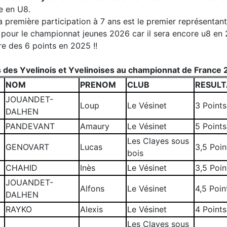
ne en U8.
 première participation à 7 ans est le premier représentan
r pour le championnat jeunes 2026 car il sera encore u8 en 
rre des 6 points en 2025 !!
s des Yvelinois et Yvelinoises au championnat de France 
E
NOM
PRENOM
CLUB
RESULT
JOUANDET-
e
Loup
Le Vésinet
3 Points
DALHEN
PANDEVANT
Amaury
Le Vésinet
5 Points
Les Clayes sous
GENOVART
Lucas
3,5 Poin
bois
CHAHID
Inès
Le Vésinet
3,5 Poin
JOUANDET-
Alfons
Le Vésinet
4,5 Poin
DALHEN
RAYKO
Alexis
Le Vésinet
4 Points
Les Clayes sous