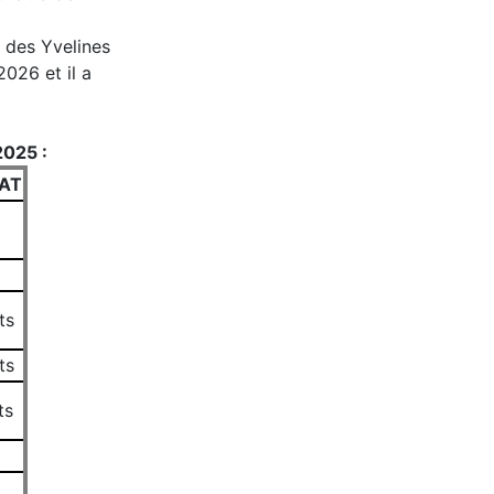
t des Yvelines
2026 et il a
2025 :
AT
ts
ts
ts