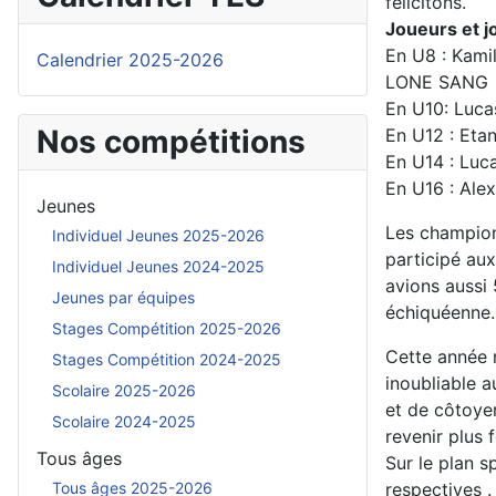
félicitons.
Joueurs et j
En U8 : Kam
Calendrier 2025-2026
LONE SANG
En U10: Luc
Nos compétitions
En U12 : Eta
En U14 : Lu
En U16 : Ale
Jeunes
Les champion
Individuel Jeunes 2025-2026
participé au
Individuel Jeunes 2024-2025
avions aussi
Jeunes par équipes
échiquéenne
Stages Compétition 2025-2026
Cette année 
Stages Compétition 2024-2025
inoubliable a
Scolaire 2025-2026
et de côtoyer
Scolaire 2024-2025
revenir plus 
Tous âges
Sur le plan s
Tous âges 2025-2026
respectives 