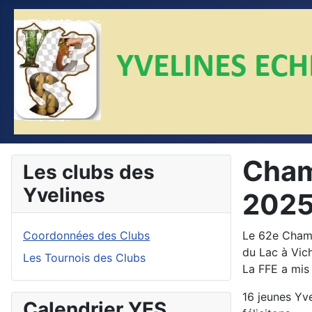
Cham
Les clubs des
Yvelines
202
Coordonnées des Clubs
Le 62e Champ
du Lac à Vichy
Les Tournois des Clubs
La FFE a mis
16 jeunes Yve
Calendrier YES