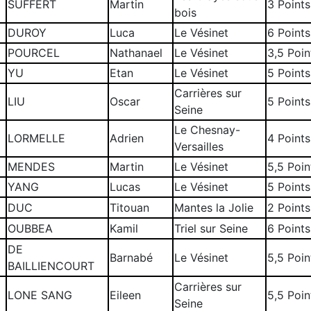
SUFFERT
Martin
3 Points
bois
DUROY
Luca
Le Vésinet
6 Points
POURCEL
Nathanael
Le Vésinet
3,5 Poin
YU
Etan
Le Vésinet
5 Points
Carrières sur
LIU
Oscar
5 Points
Seine
Le Chesnay-
LORMELLE
Adrien
4 Points
Versailles
MENDES
Martin
Le Vésinet
5,5 Poin
YANG
Lucas
Le Vésinet
5 Points
DUC
Titouan
Mantes la Jolie
2 Points
OUBBEA
Kamil
Triel sur Seine
6 Points
DE
Barnabé
Le Vésinet
5,5 Poin
BAILLIENCOURT
Carrières sur
LONE SANG
Eileen
5,5 Poin
Seine